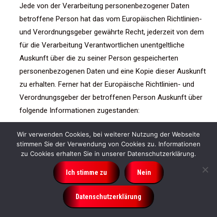
Jede von der Verarbeitung personenbezogener Daten
betroffene Person hat das vom Europäischen Richtlinien-
und Verordnungsgeber gewährte Recht, jederzeit von dem
für die Verarbeitung Verantwortlichen unentgeltliche
Auskunft über die zu seiner Person gespeicherten
personenbezogenen Daten und eine Kopie dieser Auskunft
zu erhalten. Ferner hat der Europäische Richtlinien- und
Verordnungsgeber der betroffenen Person Auskunft über
folgende Informationen zugestanden:
die Verarbeitungszwecke
Wir verwenden Cookies, bei weiterer Nutzung der Webseite
die Kategorien personenbezogener Daten, die
stimmen Sie der Verwendung von Cookies zu. Informationen
zu Cookies erhalten Sie in unserer Datenschutzerklärung.
verarbeitet werden
die Empfänger oder Kategorien von Empfängern,
Ich stimme zu
Nein
gegenüber denen die personenbezogenen Daten
offengelegt worden sind oder noch offengelegt werden,
Datenschutzerklärung
insbesondere bei Empfängern in Drittländern oder bei